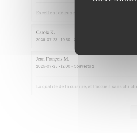
Excellent déjeuner, tout est fait maison et le p
Carole
K
2026-07-23
- 19:30 - Couverts 2
Jean François
M
2026-07-25
- 12:00 - Couverts 2
La qualité de la cuisine, et l'accueil sans chi ch