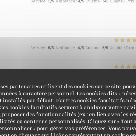
Service
:
5
/5
Ambiance
:
4
/5
Cuisine
:
5
/5
Qualité / Prix
Service
:
5
/5
Ambiance
:
4
/5
Cuisine
:
5
/5
Qualité / Prix
:
Service
:
5
/5
Ambiance
:
5
/5
Cuisine
:
5
/5
Qualité / Prix
 ses partenaires utilisent des cookies sur ce site, pou
données à caractère personnel. Les cookies dits « néces
affinée et savoureuse nous conseillons vivement ! Le gaspacho
t installés par défaut. D'autres cookies facultatifs né
nt La glace au thym une très belle découverte
es cookies facultatifs servent à analyser votre nav
e, proposer des fonctionnalités (ex : en lien avec les r
licités ou contenus personnalisés. Cliquez sur « Tout a
 Personnaliser » pour gérer vos préférences. Vous pouv
Service
:
5
/5
Ambiance
:
5
/5
Cuisine
:
5
/5
Qualité / Prix
ent en cliquant sur l'icône représentant un cookie en