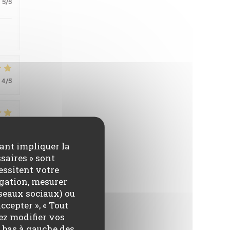
:
5
/5
4
/5
:
5
/5
vant impliquer la
saires » sont
cessitent votre
igation, mesurer
éseaux sociaux) ou
ccepter », « Tout
ez modifier vos
:
5
/5
 bas à gauche des