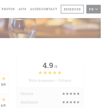
PHOTOS
AVIS
ACCÈS/CONTACT
RÉSERVER
FR
4.9
/5
Note moyenne —
314 avis
:
5
/5
Service
Ambiance
4
/5