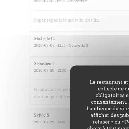
2026-07-31
- 12:15 - Couverts 2
Super repas très goûteux très fin
Michelle
C
2026-07-07
- 12:15 - Couverts 3
Sébastien
C
2026-07-29
- 12:30 - Couverts 5
Le restaurant et
collecte de 
Nous avons sincèrement apprécié la cuisine : r
obligatoires e
était un pur délice Le filet mignon ultra fonda
consentement. C
l'audience du sit
afficher des pub
Sylvie
S
refuser » ou «
2026-07-29
- 12:00 - Couverts 2
choix à tout mom