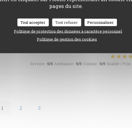
pages du site.
ersonnel discret et agréable.
Tout accepter
Tout refuser
Personnaliser
Politique de protection des données à caractère personnel
Service
:
5
/5
Ambiance
:
5
/5
Cuisine
:
5
/5
Qualité / Prix
Politique de gestion des cookies
Service
:
5
/5
Ambiance
:
5
/5
Cuisine
:
5
/5
Qualité / Prix
i
1
2
3