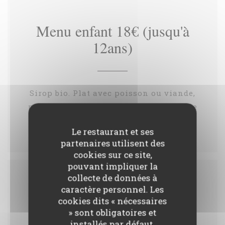
Menu enfant 18€ (jusqu'à
12ans)
Sirop bio. Plat avec poisson ou viande,
pommes grenailles et petits légumes de
saison. Dessert.
Le restaurant et ses
partenaires utilisent des
cookies sur ce site,
pouvant impliquer la
collecte de données à
La Carte
caractère personnel. Les
cookies dits « nécessaires
» sont obligatoires et
installés par défaut.