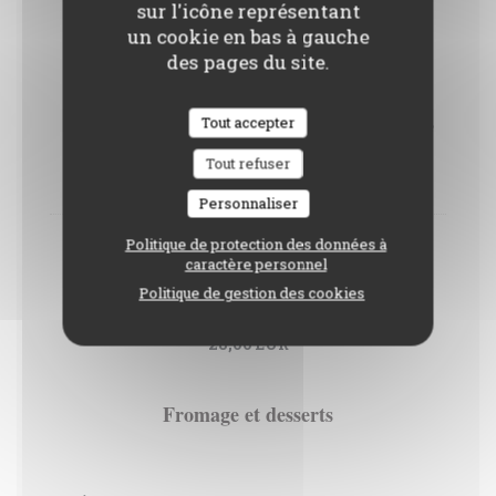
sur l'icône représentant
Plats
un cookie en bas à gauche
des pages du site.
Retour de pêche, petit épeautre, courgettes, radis,
Tout accepter
citron confit et beurre au piment fumé
Tout refuser
28,00 EUR
Personnaliser
Politique de protection des données à
Viande du moment, mousseline de petits pois,
caractère personnel
carottes, haricots verts et pickles de graines de
Politique de gestion des cookies
moutarde
28,00 EUR
Fromage et desserts