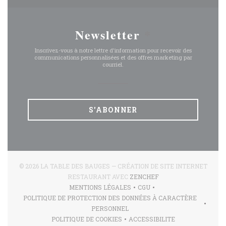
Newsletter
*
Inscrivez-vous à notre lettre d'information pour recevoir des
communications personnalisées et des offres marketing par
courriel.
S'ABONNER
© 2026 LA TABLE DES BAUGES — CRÉATION DE SITE INTERNET
((OUVRE UNE NOUVEL
RESTAURANT AVEC
ZENCHEF
MENTIONS LÉGALES
CGU
((OUVRE UNE NOUVELLE FENÊTRE))
((OUVRE UNE NOUVELLE 
POLITIQUE DE PROTECTION DES DONNÉES À CARACTÈRE
((OUVRE UNE NOUVELLE FENÊTRE))
PERSONNEL
POLITIQUE DE COOKIES
ACCESSIBILITE
((OUVRE UNE NOUVELLE FENÊTRE))
((OUVRE UNE NOUVELLE