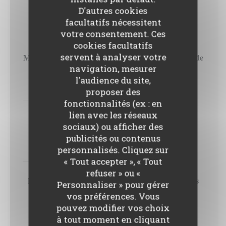
D'autres cookies
Entrées
facultatifs nécessitent
votre consentement. Ces
cookies facultatifs
servent à analyser votre
Mousse de fromage frais, tomates charnues, coulis de
navigation, mesurer
poivrons, pignons de pin et tagète
l'audience du site,
14,00 EUR
proposer des
fonctionnalités (ex : en
lien avec les réseaux
Caviar d’artichaut, olives noires, fenouil, oignon
sociaux) ou afficher des
rouge et graines caramélisées
publicités ou contenus
14,00 EUR
personnalisés. Cliquez sur
« Tout accepter », « Tout
refuser » ou «
Foie gras mi-cuit, compote pomme/passion, pickles
Personnaliser » pour gérer
d’échalotes et sarrasin soufflé (+8€)
vos préférences. Vous
pouvez modifier vos choix
14,00 EUR
à tout moment en cliquant