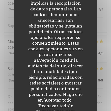
implicar la recopilación
2026-07-31
- 12:15 - Invitados 2
de datos personales. Las
Servicio
:
5
/5
Ambiente
:
4
/5
Menú
:
5
/5
Calidad / Precio
:
5
/5
cookies denominadas
«necesarias» son
obligatorias y se instalan
Super repas très goûteux très fin
por defecto. Otras cookies
opcionales requieren su
Michelle
C
consentimiento. Estas
2026-07-07
- 12:15 - Invitados 3
cookies opcionales sirven
Servicio
:
5
/5
Ambiente
:
4
/5
Menú
:
5
/5
Calidad / Precio
:
4
/5
para analizar su
navegación, medir la
audiencia del sitio, ofrecer
Sébastien
C
funcionalidades (por
2026-07-29
- 12:30 - Invitados 5
ejemplo, relacionadas con
Servicio
:
5
/5
Ambiente
:
5
/5
Menú
:
5
/5
Calidad / Precio
:
5
/5
redes sociales) o mostrar
publicidad o contenidos
personalizados. Haga clic
Nous avons sincèrement apprécié la cuisine : raffinée
en 'Aceptar todo',
et savoureuse nous conseillons vivement ! Le gaspacho
'Rechazar todo' o
était un pur délice Le filet mignon ultra fondant La