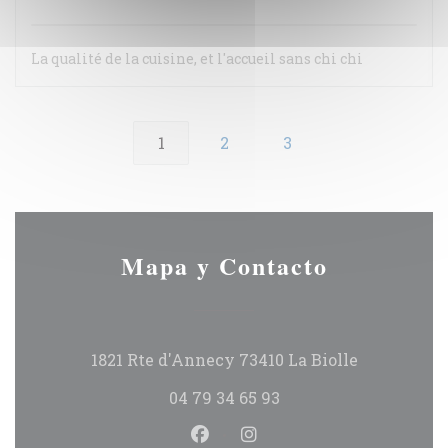
La qualité de la cuisine, et l'accueil sans chi chi
1
2
3
Mapa y Contacto
((abre en u
1821 Rte d'Annecy 73410 La Biolle
04 79 34 65 93