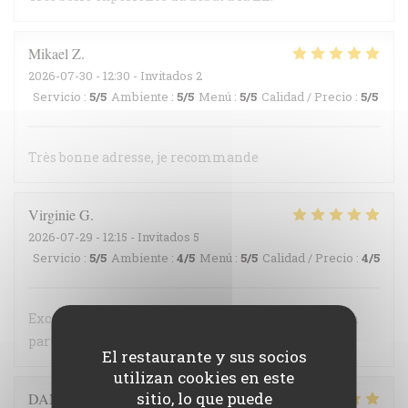
Mikael
Z
2026-07-30
- 12:30 - Invitados 2
Servicio
:
5
/5
Ambiente
:
5
/5
Menú
:
5
/5
Calidad / Precio
:
5
/5
Très bonne adresse, je recommande
Virginie
G
2026-07-29
- 12:15 - Invitados 5
Servicio
:
5
/5
Ambiente
:
4
/5
Menú
:
5
/5
Calidad / Precio
:
4
/5
Excellent restaurant , les plats sont bien préparés à
partir de produits locaux et les service est agréable
El restaurante y sus socios
utilizan cookies en este
sitio, lo que puede
DANIEL
G