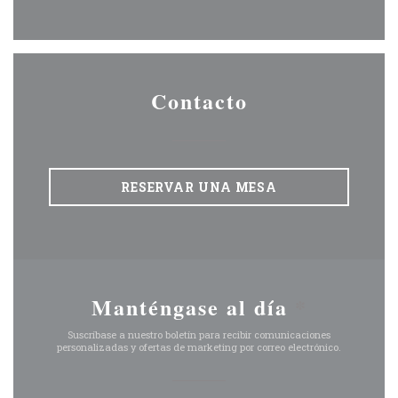
Facebook ((abre en una nue
Instagram ((abre en u
Contacto
RESERVAR UNA MESA
Manténgase al día
*
Suscríbase a nuestro boletín para recibir comunicaciones
personalizadas y ofertas de marketing por correo electrónico.