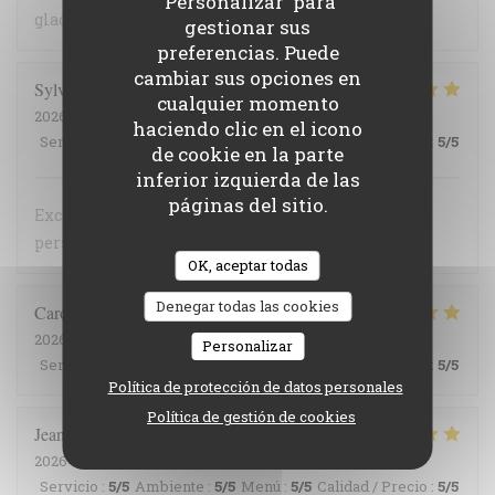
'Personalizar' para
glace au thym une très belle découverte
gestionar sus
preferencias. Puede
cambiar sus opciones en
Sylvie
S
cualquier momento
2026-07-29
- 12:00 - Invitados 2
haciendo clic en el icono
Servicio
:
5
/5
Ambiente
:
5
/5
Menú
:
5
/5
Calidad / Precio
:
5
/5
de cookie en la parte
inferior izquierda de las
páginas del sitio.
Excellent déjeuner, tout est fait maison et le
personnel discret et agréable.
OK, aceptar todas
Denegar todas las cookies
Carole
K
2026-07-23
- 19:30 - Invitados 2
Personalizar
Servicio
:
5
/5
Ambiente
:
5
/5
Menú
:
5
/5
Calidad / Precio
:
5
/5
Política de protección de datos personales
Política de gestión de cookies
Jean François
M
2026-07-25
- 12:00 - Invitados 2
Servicio
:
5
/5
Ambiente
:
5
/5
Menú
:
5
/5
Calidad / Precio
:
5
/5