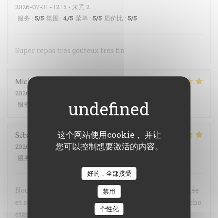
2026-07-31
- 12:15 - 来宾 2
服务
:
5
/5
氛围
:
4
/5
菜单
:
5
/5
质价比
:
5
/5
Super repas très goûteux très fin
Michelle
C
2026-07-07
- 12:15 - 来宾 3
服务
:
5
/5
氛围
:
4
/5
菜单
:
5
/5
质价比
:
4
/5
这个网站使用cookie， 并让
Sébastien
C
您可以控制想要激活的内容。
2026-07-29
- 12:30 - 来宾 5
服务
:
5
/5
氛围
:
5
/5
菜单
:
5
/5
质价比
:
5
/5
好的，全部接受
Nous avons sincèrement apprécié la cuisine : raffinée
禁用
et savoureuse nous conseillons vivement ! Le gaspacho
个性化
était un pur délice Le filet mignon ultra fondant La