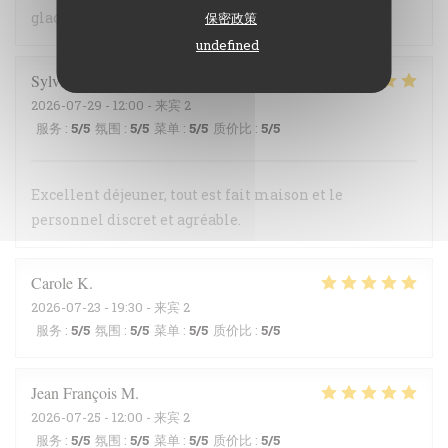
glace au thym une très belle découverte
保密政策
undefined
Sylvie
S
2026-07-29
- 12:00 - 来宾 2
服务
:
5
/5
氛围
:
5
/5
菜单
:
5
/5
质价比
:
5
/5
Excellent déjeuner, tout est fait maison et le
personnel discret et agréable.
Carole
K
2026-07-23
- 19:30 - 来宾 2
服务
:
5
/5
氛围
:
5
/5
菜单
:
5
/5
质价比
:
5
/5
Jean François
M
2026-07-25
- 12:00 - 来宾 2
服务
:
5
/5
氛围
:
5
/5
菜单
:
5
/5
质价比
:
5
/5