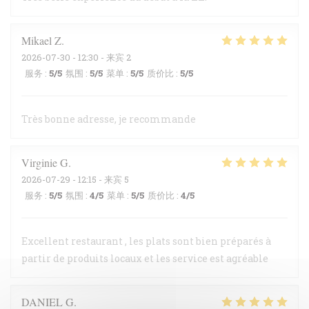
Mikael
Z
2026-07-30
- 12:30 - 来宾 2
服务
:
5
/5
氛围
:
5
/5
菜单
:
5
/5
质价比
:
5
/5
Très bonne adresse, je recommande
Virginie
G
2026-07-29
- 12:15 - 来宾 5
服务
:
5
/5
氛围
:
4
/5
菜单
:
5
/5
质价比
:
4
/5
Excellent restaurant , les plats sont bien préparés à
partir de produits locaux et les service est agréable
DANIEL
G