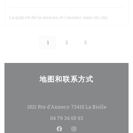
La qualité de la cuisine, et l'accueil sans chi chi
1
2
3
地图和联系方式
((在新窗口中
1821 Rte d'Annecy 73410 La Biolle
04 79 34 65 93