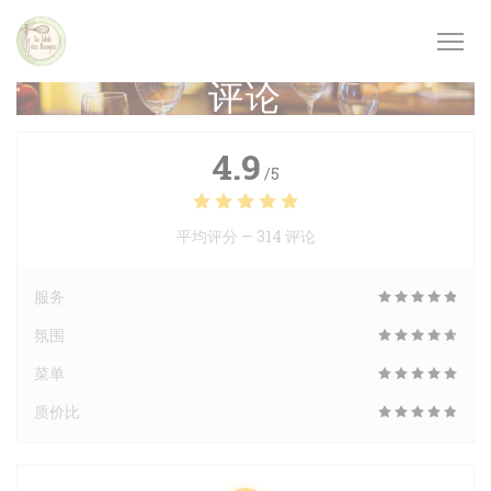
Cookie管理面板
评论
4.9
/5
平均评分 —
314 评论
服务
氛围
菜单
质价比