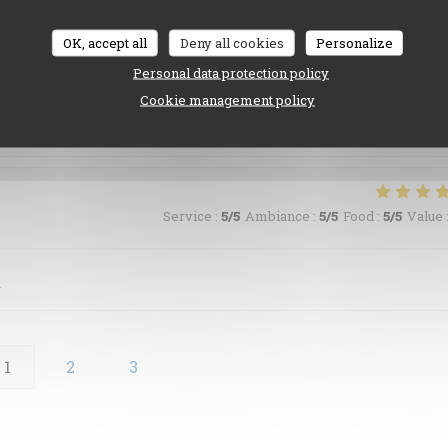
ersonnel discret et agréable.
OK, accept all
Deny all cookies
Personalize
Personal data protection policy
Cookie management policy
Service
:
5
/5
Ambiance
:
5
/5
Food
:
5
/5
Value
Service
:
5
/5
Ambiance
:
5
/5
Food
:
5
/5
Value
i
1
2
3