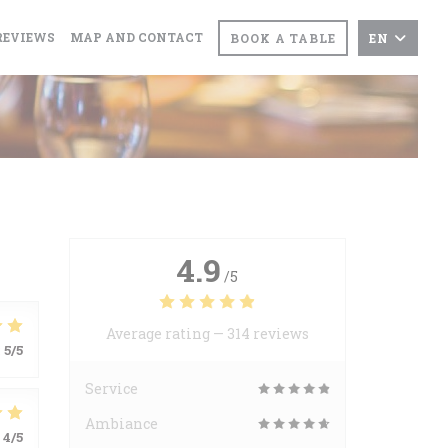
REVIEWS
MAP AND CONTACT
BOOK A TABLE
EN
4.9
/5
Average rating —
314 reviews
:
5
/5
Service
Ambiance
4
/5