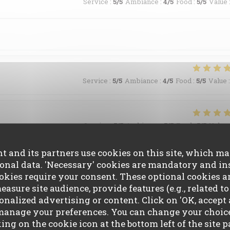
Service
:
5
/5
Ambiance
:
4
/5
Food
:
5
/5
Value
Service
:
5
/5
Ambiance
:
4
/5
Food
:
5
/5
Value
:
Service
:
5
/5
Ambiance
:
5
/5
Food
:
5
/5
Value
t and its partners use cookies on this site, which m
affinée et savoureuse nous conseillons vivement ! Le gaspacho
sonal data. 'Necessary' cookies are mandatory and ins
nt La glace au thym une très belle découverte
okies require your consent. These optional cookies a
asure site audience, provide features (e.g., related t
nalized advertising or content. Click on 'OK, accept al
 manage your preferences. You can change your choic
Service
:
5
/5
Ambiance
:
5
/5
Food
:
5
/5
Value
king on the cookie icon at the bottom left of the site p