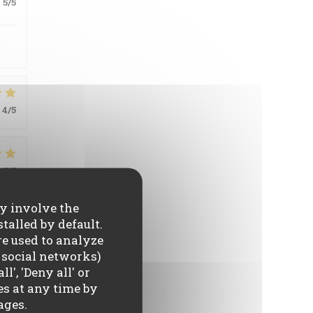
:
5
/5
4
/5
:
5
/5
ay involve the
talled by default.
re used to analyze
o social networks)
l', 'Deny all' or
es at any time by
:
5
/5
ages.