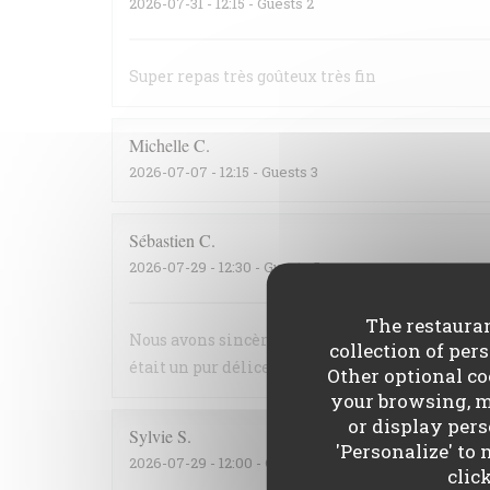
2026-07-31
- 12:15 - Guests 2
Super repas très goûteux très fin
Michelle
C
2026-07-07
- 12:15 - Guests 3
Sébastien
C
2026-07-29
- 12:30 - Guests 5
The restauran
Nous avons sincèrement apprécié la cuisine : r
collection of per
était un pur délice Le filet mignon ultra fonda
Other optional co
your browsing, me
or display perso
Sylvie
S
'Personalize' to
2026-07-29
- 12:00 - Guests 2
clic