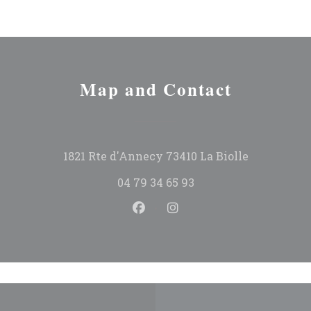
Map and Contact
((opens in
1821 Rte d'Annecy 73410 La Biolle
04 79 34 65 93
Facebook ((opens in a new 
Instagram ((opens in 