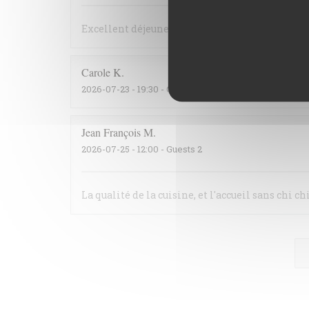
Excellent déjeuner, tout est fait maison et le p
Carole
K
2026-07-23
- 19:30 - Guests 2
Jean François
M
2026-07-25
- 12:00 - Guests 2
La qualité de la cuisine, et l'accueil sans chi ch