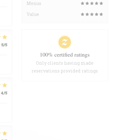
Menus
Value
:
5
/5
100% certified ratings
Only clients having made
reservations provided ratings
4
/5