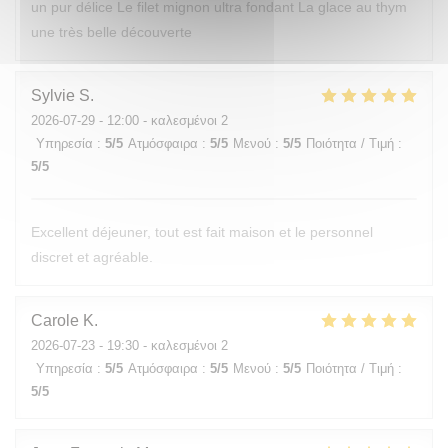
un pur délice Le filet mignon ultra fondant La glace au thym
une très belle découverte
Sylvie
S
2026-07-29
- 12:00 - καλεσμένοι 2
Υπηρεσία
:
5
/5
Ατμόσφαιρα
:
5
/5
Μενού
:
5
/5
Ποιότητα / Τιμή
:
5
/5
Excellent déjeuner, tout est fait maison et le personnel
discret et agréable.
Carole
K
2026-07-23
- 19:30 - καλεσμένοι 2
Υπηρεσία
:
5
/5
Ατμόσφαιρα
:
5
/5
Μενού
:
5
/5
Ποιότητα / Τιμή
:
5
/5