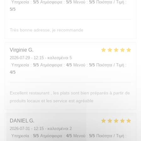
Υπηρεσία
:
5
/5
Ατμόσφαιρα
:
5
/5
Μενού
:
5
/5
Ποιότητα / Τιμή
:
5
/5
Très bonne adresse, je recommande
Virginie
G
2026-07-29
- 12:15 - καλεσμένοι 5
Υπηρεσία
:
5
/5
Ατμόσφαιρα
:
4
/5
Μενού
:
5
/5
Ποιότητα / Τιμή
:
4
/5
Excellent restaurant , les plats sont bien préparés à partir de
produits locaux et les service est agréable
DANIEL
G
2026-07-31
- 12:15 - καλεσμένοι 2
Υπηρεσία
:
5
/5
Ατμόσφαιρα
:
4
/5
Μενού
:
5
/5
Ποιότητα / Τιμή
: