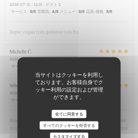
2026-07-31
- 12:15 - ゲスト 2
サービス
:
5
/5
雰囲気
:
4
/5
メニュー
:
5
/5
品質-価格
:
5
/5
Super repas très goûteux très fin
Michelle
C
2026-07-07
- 12:15 - ゲスト 3
サービス
:
5
/5
雰囲気
:
4
/5
メニュー
:
5
/5
品質-価格
:
4
/5
当サイトはクッキーを利用し
ております。お客様自身でク
Sébastien
C
ッキー利用の設定および管理
2026-07-29
- 12:30 - ゲスト 5
ができます。
サービス
:
5
/5
雰囲気
:
5
/5
メニュー
:
5
/5
品質-価格
:
5
/5
全てに同意する
Nous avons sincèrement apprécié la cuisine : raffinée
すべてのクッキーを拒否する
et savoureuse nous conseillons vivement ! Le gaspacho
était un pur délice Le filet mignon ultra fondant La
カスタマイズする