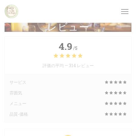
クッキー利用の管理について
レビュー
4.9
/5
評価の平均 —
314 レビュー
サービス
雰囲気
メニュー
品質-価格