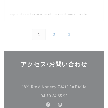
La qualité de la cuisine, et l'accueil sans chi chi
1
2
3
アクセス/お問い合わせ
((新しいウ
1821 Rte d'Annecy 73410 La Biolle
04 79 34 65 93