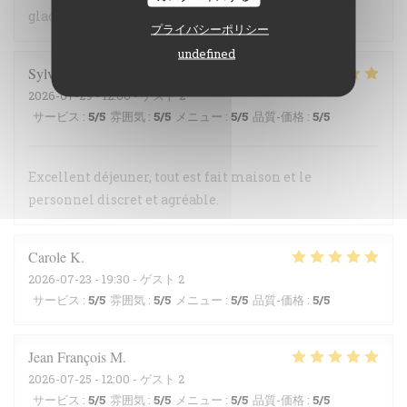
glace au thym une très belle découverte
プライバシーポリシー
undefined
Sylvie
S
2026-07-29
- 12:00 - ゲスト 2
サービス
:
5
/5
雰囲気
:
5
/5
メニュー
:
5
/5
品質-価格
:
5
/5
Excellent déjeuner, tout est fait maison et le
personnel discret et agréable.
Carole
K
2026-07-23
- 19:30 - ゲスト 2
サービス
:
5
/5
雰囲気
:
5
/5
メニュー
:
5
/5
品質-価格
:
5
/5
Jean François
M
2026-07-25
- 12:00 - ゲスト 2
サービス
:
5
/5
雰囲気
:
5
/5
メニュー
:
5
/5
品質-価格
:
5
/5