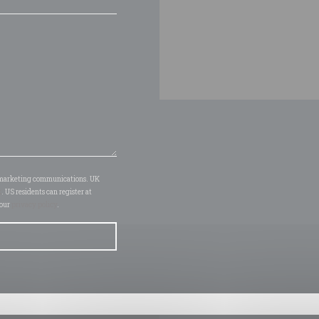
of marketing communications. UK
k
. US residents can register at
 our
privacy policy
.