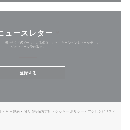
ニュースレター
*
し、当社からのEメールによる個別コミュニケーションやマーケティン
グオファーを受け取る。
登録する
責
利用規約
個人情報保護方針
クッキー ポリシー
アクセシビリティ
((新しいウィンドウで開きます))
((新しいウィンドウで開きます))
((新しいウィンドウで開きます))
((新しいウィンドウで開きます))
((新しいウィンド