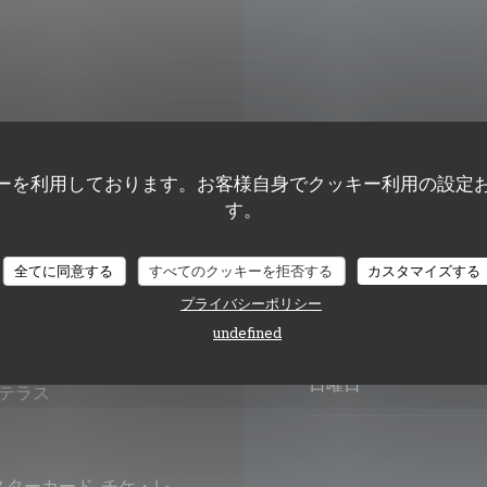
ーを利用しております。お客様自身でクッキー利用の設定
月曜日
す。
火
-
水
全てに同意する
すべてのクッキーを拒否する
カスタマイズする
プライバシーポリシー
木
-
土
undefined
日曜日
 テラス
スターカード, チケ・レ