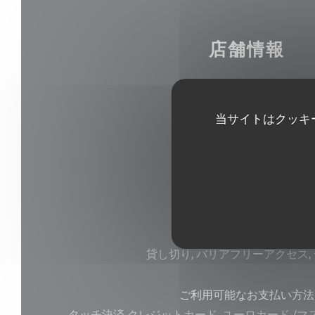
店舗情報
料理
当サイトはクッキ
新鮮な製品, 自家製
ビジネスタイプ
Cuisine - Vins - Vie
サービス
貸し切り, バリアフリーアクセス,
ご利用可能なお支払い方法
タッチ決済 クレジットカード, ユーロカード /マ