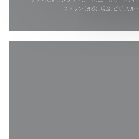
ストラン (食券) , 現金, ビザ, カ