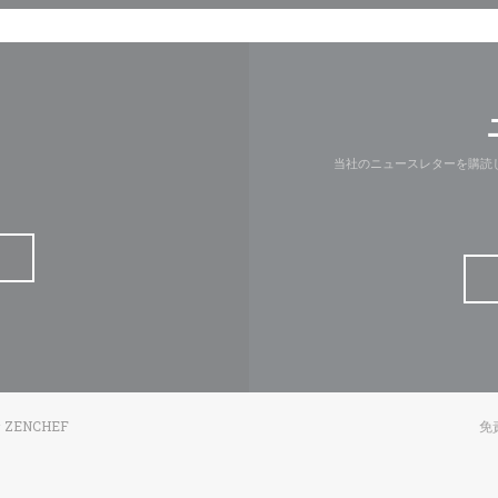
当社のニュースレターを購読
((新しいウィンドウで開きます))
者
ZENCHEF
免