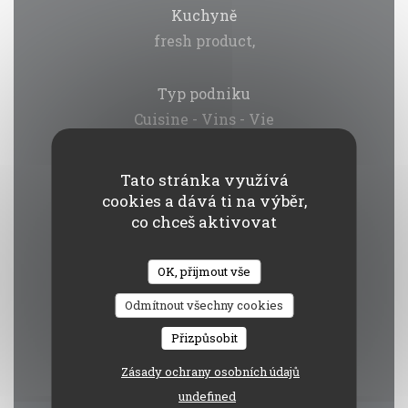
Kuchyně
fresh product,
Typ podniku
Cuisine - Vins - Vie
Služby
Tato stránka využívá
Private Hire, ,
cookies a dává ti na výběr,
co chceš aktivovat
Platební metody
OK, přijmout vše
Paiement Sans ContactPaiement Sans
Contact, Eurocard/Mastercard, Titres
Odmítnout všechny cookies
restaurantTitres restaurant, Cash, Visa,
Přizpůsobit
Debit Card
Zásady ochrany osobních údajů
undefined