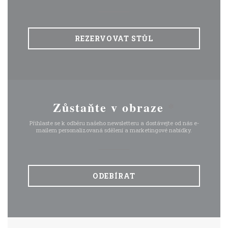
REZERVOVAT STŮL
Zůstaňte v obraze
*
Přihlaste se k odběru našeho newsletteru a dostávejte od nás e-
mailem personalizovaná sdělení a marketingové nabídky.
ODEBÍRAT