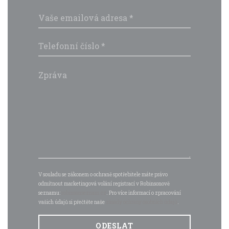
V souladu se zákonem o ochraně spotřebitele máte právo
odmítnout marketingová volání registrací v Robinsonově
seznamu:
robinsonseznam.cz
. Pro více informací o zpracování
vašich údajů si přečtěte naše
zásady ochrany osobních údajů
.