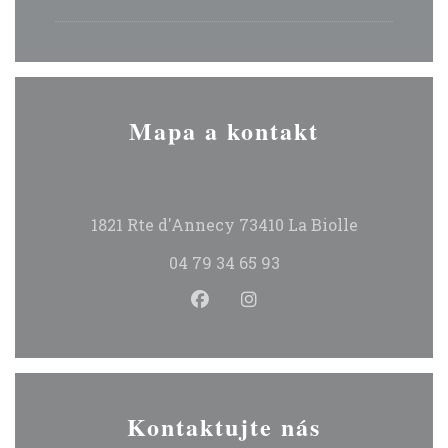
Mapa a kontakt
((otevře se
1821 Rte d'Annecy 73410 La Biolle
04 79 34 65 93
Facebook ((otevře se v nové
Instagram ((otevře se
Kontaktujte nás