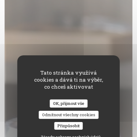
Tato stránka využívá
cookies a dává ti na výběr,
co chceš aktivovat
La Table Des Bauges
OK, přijmout vše
CUISINE - VINS - VIE
|
LA BIOLLE
Odmítnout všechny cookies
Přizpůsobit
REZERVOVAT STŮL
Zásady ochrany osobních údajů