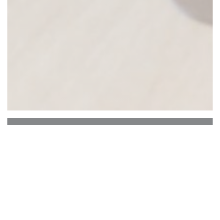
La Table Des Bauges
Bylo to na „Flocons de Sel“ v Megève, kde
náš profesionální příběh začal a
pokračoval v kuchyních hvězdných